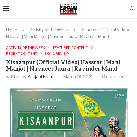
Home
Activity of the Week
Kisaanpur (Official Video)
Hassrat | Mani Manjot | Navneet Jaura | Ravinder Mand
ACTIVITY OF THE WEEK
FEATURED CONTENT
RECENT CONTENT
SONG REVIEW
Kisaanpur (Official Video) Hassrat | Mani
Manjot | Navneet Jaura | Ravinder Mand
written by
Punjabi Front
March 18, 2021
0 comment