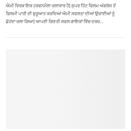
ਐਮੀ ਵਿਰਕ ਇਕ ਹਰਫਨਮੌਲਾ ਕਲਾਕਾਰ ਹੈ| ਸੁਪਰ ਹਿੱਟ ਫਿਲਮ ਅੰਗਰੇਜ ਤੋਂ
ਫ਼ਿਲਮੀ ਪਾਰੀ ਦੀ ਸ਼ੁਰੂਆਤ ਕਰਦਿਆਂ ਐਮੀ ਸਫਲਤਾ ਦੀਆਂ ਉਚਾਈਆਂ ਨੂੰ
ਛੋਹਂਦਾ ਚਲਾ ਗਿਆ| ਆਪਣੀ ਗਿਣਤੀ ਸਫਲ ਗਾਇਕਾਂ ਵਿੱਚ ਦਰਜ਼…