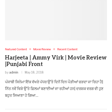
Featured Content
Movie Review
Recent Content
Harjeeta | Ammy Virk | Movie Review
|Punjabi Front
by
admin
May 18, 2018
ਪੰਜਾਬੀ ਸਿਨੇਮਾ ਇੱਕ ਵੱਖਰੇ ਪੱਧਰ ਉੱਤੇ ਦਿਨੋਂ ਦਿਨ ਪੌੜੀਆਂ ਚੜਦਾ ਜਾ ਰਿਹਾ ਹੈ|
ਨਿੱਤ ਨਵੇਂ ਵਿਸ਼ੇ ਉੱਤੇ ਫ਼ਿਲਮਾਂ ਬਣਾਈਆਂ ਜਾ ਰਹੀਆਂ ਹਨ| ਦਰਸ਼ਕ ਵਰਗ ਵੀ ਹੁਣ
ਬਹੁਤ ਸਿਆਣਾ ਹੋ ਗਿਆ…