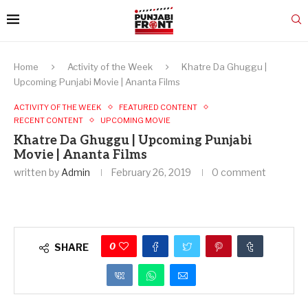
Home
Activity of the Week
Khatre Da Ghuggu |
Upcoming Punjabi Movie | Ananta Films
ACTIVITY OF THE WEEK
FEATURED CONTENT
RECENT CONTENT
UPCOMING MOVIE
Khatre Da Ghuggu | Upcoming Punjabi
Movie | Ananta Films
written by
Admin
February 26, 2019
0 comment
0
SHARE